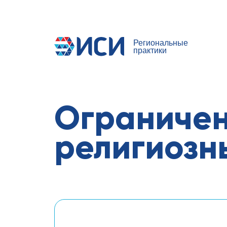
Региональные
практики
Ограничен
религиозн