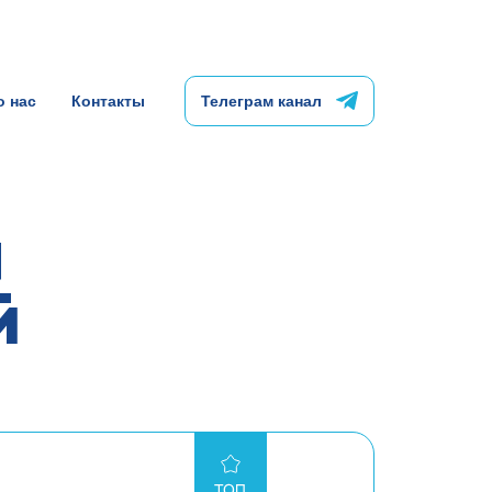
о нас
Контакты
Телеграм канал
я
й